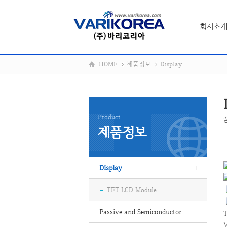
회사소개
HOME
제품정보
Display
Product
제품정보
Display
TFT LCD Module
Passive and Semiconductor
T